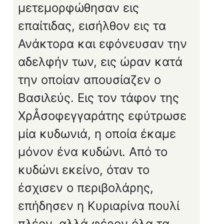
μετεμορφώθησαν εις
επαίτιδας, εισήλθον εις τα
Ανά­κτορα και εφόνευσαν την
αδελφήν των, εις ώραν κατά
την οποίαν απουσίαζεν ο
Βασιλεύς. Εις τον τάφον της
ΧρÅσοφεγγαράτης εφύτρωσε
μία κυδωνιά, η οποία έκαμε
μόνον ένα κυδώνι. Από το
κυδώνι εκείνο, όταν το
έσχισεν ο περιβολάρης,
επήδησεν η Κυριαρίνα πουλί
πλέον, αλλά φέρον όλα τα