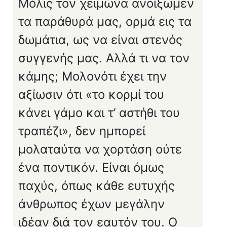
Μόλις τον χειμώνα ανοίξωμεν
τα παράθυρά μας, ορμά εις τα
δωμάτια, ως να είναι στενός
συγγε­νής μας. Αλλά τι να τον
κάμης; Μολονότι έχει την
αξίωσιν ότι «το κορμί του
κάνει γάμο και τ’ αστήθι του
τραπέζι», δεν ημπορεί
μολαταύτα να χορτάση ούτε
ένα ποντικόν. Είναι όμως
παχύς, όπως κάθε ευτυχής
άνθρωπος έχων μεγάλην
ιδέαν διά τον εαυ­τόν του. Ο