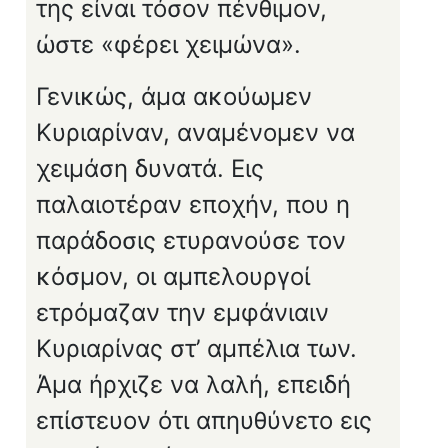
της είναι τόσον πένθιμον,
ώστε «φέρει χειμώνα».
Γενικώς, άμα ακούωμεν
Κυριαρίναν, αναμένομεν να
χειμάση δυνατά. Εις
παλαιοτέραν εποχήν, που η
παράδοσις ετυρανούσε τον
κόσμον, οι αμπελουργοί
ετρόμαζαν την εμφάνιαιν
Κυριαρίνας στ’ αμπέλια των.
Άμα ήρχιζε να λαλή, επειδή
επίστευον ότι απηυθύνετο εις