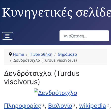
Κυνηγετικές σελίδ
Αναζήτηση...
Home
Πινακοθήκη
Θηράματα
Δενδρότσιχλα (Turdus viscivorus)
Δενδρότσιχλα (Turdus
viscivorus)
Πληροφορίες
,
Βιολογία
,
wikipedia