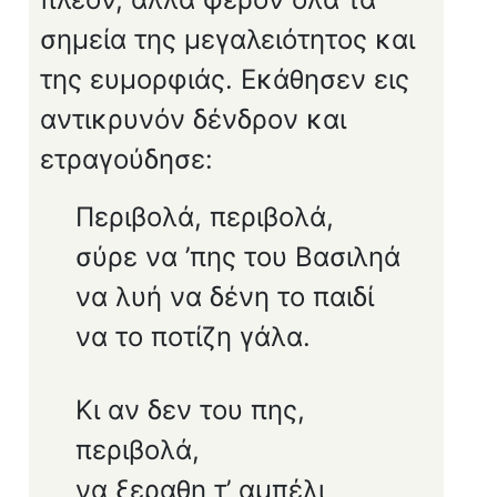
σημεία της μεγαλειότητος και
της ευμορφιάς. Εκάθησεν εις
αντικρυνόν δένδρον και
ετραγούδησε:
Περιβολά, περιβολά,
σύρε να ’πης του Βασιληά
να λυή να δένη το παιδί
να το ποτίζη γάλα.
Κι αν δεν του πης,
περιβολά,
να ξεραθη τ’ αμπέλι