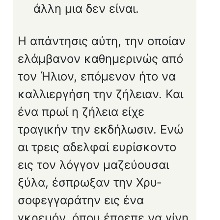
άλλη μια δεν είναι.
Η απάντησις αύτη, την οποίαν
ελάμβανον καθημε­ρινώς από
τον Ήλιον, επόμενον ήτο να
καλλιεργήση την ζήλειαν. Και
ένα πρωί η ζήλεια είχε
τραγικήν την εκδήλωσιν. Ενώ
αι τρεις αδελφαί ευρίσκοντο
εις τον λόγγον μαζεύουσαι
ξύλα, έσπρωξαν την Χρυ­
σοφεγγαράτην εις ένα
γκρεμόν, όπου έπρεπε να γίνη