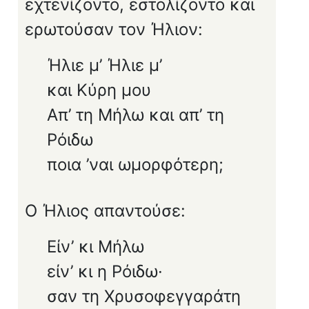
εχτενίζοντο, εστολίζοντο και
ερωτούσαν τον Ήλιον:
Ήλιε μ’ Ήλιε μ’
και Κύρη μου
Απ’ τη Μήλω και απ’ τη
Ρόιδω
ποια ’ναι ωμορφότερη;
Ο Ήλιος απαντούσε:
Είν’ κι Μήλω
είν’ κι η Ρόιδω·
σαν τη Χρυσοφεγγαράτη