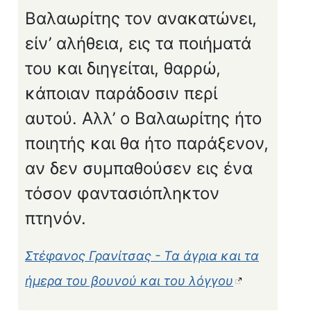
Βαλαωρίτης τον ανακατώνει,
είν’ αλήθεια, εις τα ποιήματά
του και διηγείται, θαρρώ,
κάποιαν παράδοσιν περί
αυτού. Αλλ’ ο Βαλαωρίτης ήτο
ποιητής και θα ήτο παράξενον,
αν δεν συμπαθούσεν εις ένα
τόσον φαντασιόπληκτον
πτηνόν.
Στέφανος Γρανίτσας - Τα άγρια και τα
ήμερα του βουνού και του λόγγου