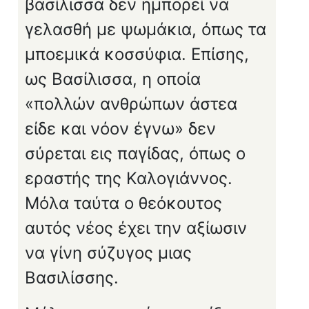
βασίλισσα δεν ημπορεί να
γελασθή με ψωμάκια, όπως τα
μποεμικά κοσσύφια. Επίσης,
ως Βασίλισσα, η οποία
«πολλών ανθρώπων άστεα
είδε και νόον έγνω» δεν
σύρεται εις παγίδας, όπως ο
εραστής της Καλο­γιάννος.
Μόλα ταύτα ο θεόκουτος
αυτός νέος έχει την αξίωσιν
να γίνη σύζυγος μιας
Βασιλίσσης.