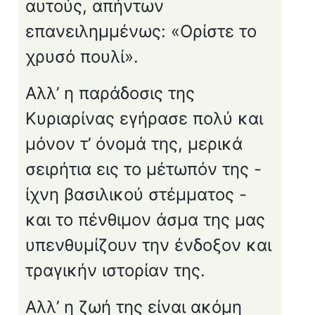
αυτούς, απήντων
επανειλημμένως: «Ορίστε το
χρυσό πουλί».
Αλλ’ η παράδοσις της
Κυριαρίνας εγήρασε πολύ και
μόνον τ’ όνομά της, μερικά
σειρήτια εις το μέτωπόν της -
ίχνη βασιλικού στέμματος -
και το πέν­θιμον άσμα της μας
υπενθυμίζουν την ένδοξον και
τραγικήν ιστορίαν της.
Αλλ’ η ζωή της είναι ακόμη