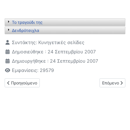
Το τραγούδι της
Δενδρότσιχλα
Λεπτομέρειες
Συντάκτης:
Κυνηγετικές σελίδες
Δημοσιεύθηκε : 24 Σεπτεμβρίου 2007
Δημιουργήθηκε : 24 Σεπτεμβρίου 2007
Εμφανίσεις: 29579
Προηγούμενο άρθρο: Τσίχλα (Turdus philomelos)
Επόμενο άρθρο
Προηγούμενο
Επόμενο