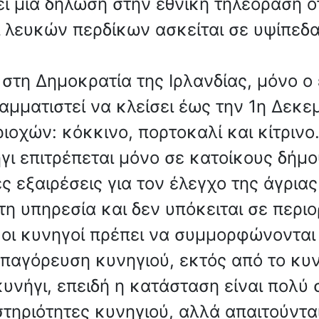
 μια δήλωση στην εθνική τηλεόραση ότι
ι λευκών περδίκων ασκείται σε υψίπεδ
ι στη Δημοκρατία της Ιρλανδίας, μόνο 
αμματιστεί να κλείσει έως την 1η Δεκε
ριοχών: κόκκινο, πορτοκαλί και κίτρινο
γι επιτρέπεται μόνο σε κατοίκους δήμο
 εξαιρέσεις για τον έλεγχο της άγριας
ητη υπηρεσία και δεν υπόκειται σε περι
ύ, οι κυνηγοί πρέπει να συμμορφώνοντα
απαγόρευση κυνηγιού, εκτός από το κυ
υνήγι, επειδή η κατάσταση είναι πολύ
τηριότητες κυνηγιού, αλλά απαιτούντα