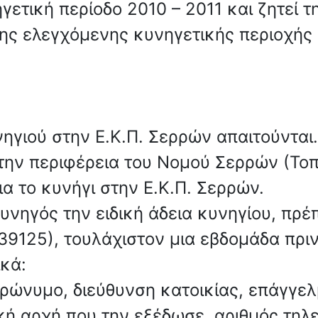
γετική περίοδο 2010 – 2011 και ζητεί 
ης ελεγχόμενης κυνηγετικής περιοχής (
νηγιού στην Ε.Κ.Π. Σερρών απαιτούνται.
 την περιφέρεια του Νομού Σερρών (Τοπ
α το κυνήγι στην Ε.Κ.Π. Σερρών.
υνηγός την ειδική άδεια κυνηγίου, πρέ
9125), τουλάχιστον μια εβδομάδα πριν
κά:
τρώνυμο, διεύθυνση κατοικίας, επάγγελ
σική αρχή που την εξέδωσε, αριθμός τη