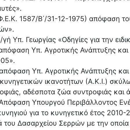
υτές».
(Φ.Ε.Κ. 1587/Β΄/31-12-1975) απόφαση τ
ών».
/γή Υπ. Γεωργίας «Οδηγίες για την ειδικ
4 απόφαση Υπ. Αγροτικής Ανάπτυξης κα
005».
 απόφαση Υπ. Αγροτικής Ανάπτυξης κα
νηγετικών ικανοτήτων (Α.Κ.Ι.) σκύλων
οφιάς, αδέσποτα ζώα συντροφιάς και ά
 Απόφαση Υπουργού Περιβάλλοντος Ενέ
νηγιού για το κυνηγετικό έτος 2010-2
ά του Δασαρχείου Σερρών με την οποί