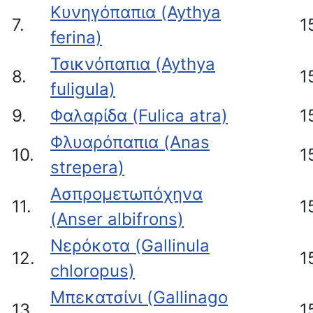
Κυνηγόπαπια (Aythya
7.
1
ferina)
Τσικνόπαπια (Aythya
8.
1
fuligula)
9.
Φαλαρίδα (Fulica atra)
1
Φλυαρόπαπια (Anas
10.
1
strepera)
Ασπρομετωπόχηνα
11.
1
(Anser albifrons)
Νερόκοτα (Gallinula
12.
1
chloropus)
Μπεκατσίνι (Gallinago
13.
1