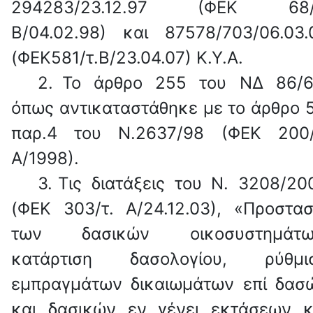
294283/23.12.97 (ΦΕΚ 68/
Β/04.02.98) και 87578/703/06.03.
(ΦΕΚ581/τ.Β/23.04.07) Κ.Υ.Α.
2.
Το άρθρο 255 του ΝΔ 86/6
όπως αντικαταστάθηκε με το άρθρο 5
παρ.4 του Ν.2637/98 (ΦΕΚ 200/
Α/1998).
3.
Τις διατάξεις του Ν. 3208/20
(ΦΕΚ 303/τ. Α/24.12.03), «Προστασ
των δασικών οικοσυστημάτω
κατάρτιση δασολογίου, ρύθμι
εμπραγμάτων δικαιωμάτων επί δασ
και δασικών εν γένει εκτάσεων κ