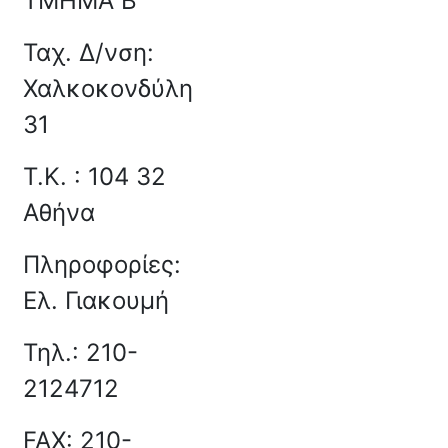
ΤΜΗΜΑ Β΄
Ταχ. Δ/νση:
Χαλκοκονδύλη
31
Τ.Κ.
: 104 32
Αθήνα
Πληροφορίες:
Ελ. Γιακουμή
Τηλ.: 210-
2124712
FAX
: 210-