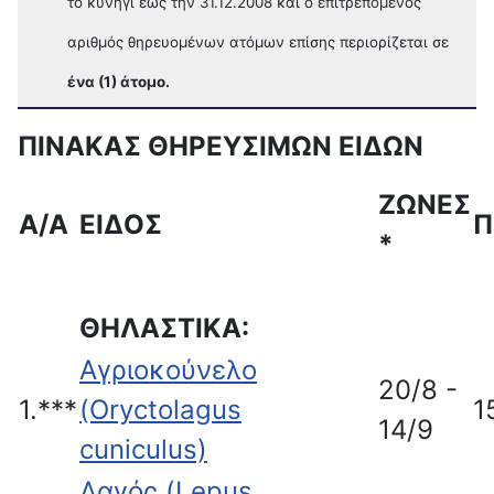
το κυνήγι έως την 31.12.2008 και ο επιτρεπόμενος
αριθμός θηρευομένων ατόμων επίσης περιορίζεται σε
ένα (1) άτομο.
ΠΙΝΑΚΑΣ ΘΗΡΕΥΣΙΜΩΝ ΕΙΔΩΝ
ΖΩΝΕΣ
Α/Α
ΕΙΔΟΣ
Π
*
ΘΗΛΑΣΤΙΚΑ:
Αγριοκούνελο
20/8 -
1.***
(Oryctolagus
1
14/9
cuniculus)
Λαγός (Lepus