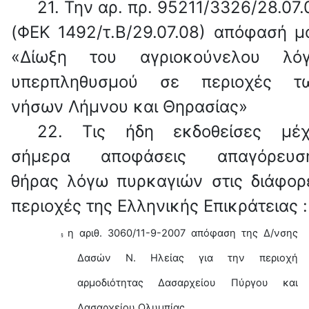
21.
Την αρ. πρ. 95211/3326/28.07.
(ΦΕΚ 1492/τ.Β/29.07.08) απόφασή μ
«Δίωξη του αγριοκούνελου λό
υπερπληθυσμού σε περιοχές τ
νήσων Λήμνου και Θηρασίας»
22.
Τις ήδη εκδοθείσες μέχ
σήμερα αποφάσεις απαγόρευσ
θήρας λόγω πυρκαγιών στις διάφορ
περιοχές της Ελληνικής Επικράτειας :
η αριθ. 3060/11-9-2007 απόφαση της Δ/νσης
§
Δασών Ν. Ηλείας για την περιοχή
αρμοδιότητας Δασαρχείου Πύργου και
Δασαρχείου Ολυμπίας,