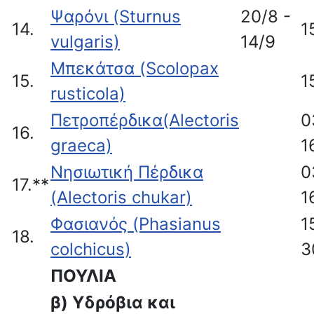
Ψαρόνι (Sturnus
20/8 -
14.
1
vulgaris)
14/9
Μπεκάτσα (Scolopax
15.
1
rusticola)
Πετροπέρδικα(Alectoris
0
16.
graeca)
1
Νησιωτική Πέρδικα
0
17.**
(Alectoris chukar)
1
Φασιανός (Phasianus
1
18.
colchicus)
3
ΠΟΥΛΙΑ
β) Υδρόβια και