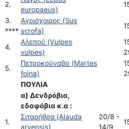
2.
1
europaeus)
3.
Αγριόχοιρος (Sus
1
****
scrofa)
Αλεπού (Vulpes
1
4.
vulpes)
2
Πετροκούναβο (Martes
1
5.
foina)
2
ΠΟΥΛΙΑ
α) Δενδρόβια,
εδαφόβια κ.α :
Σιταρήθρα (Alauda
20/8 -
1.
1
arvensis)
14/9