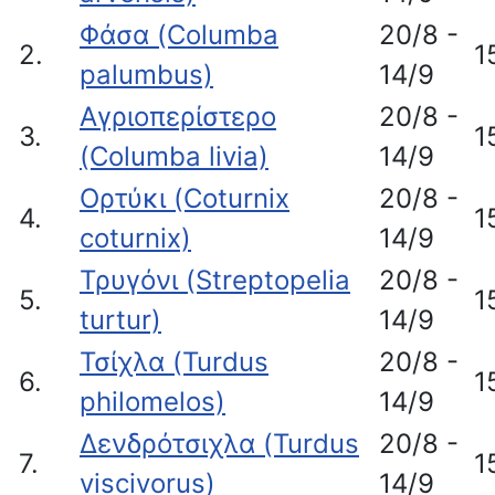
Φάσα (Columba
20/8 -
2.
1
palumbus)
14/9
Αγριοπερίστερο
20/8 -
3.
1
(Columba livia)
14/9
Ορτύκι (Coturnix
20/8 -
4.
1
coturnix)
14/9
Τρυγόνι (Streptopelia
20/8 -
5.
1
turtur)
14/9
Τσίχλα (Turdus
20/8 -
6.
1
philomelos)
14/9
Δενδρότσιχλα (Turdus
20/8 -
7.
1
viscivorus)
14/9