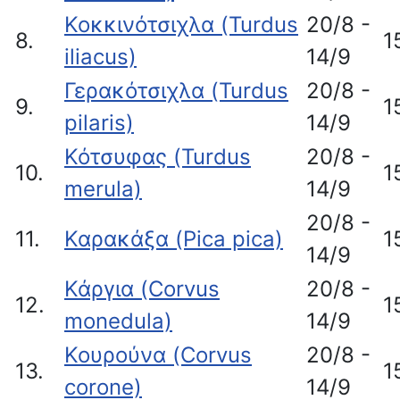
Κοκκινότσιχλα (Turdus
20/8 -
8.
1
iliacus)
14/9
Γερακότσιχλα (Turdus
20/8 -
9.
1
pilaris)
14/9
Κότσυφας (Turdus
20/8 -
10.
1
merula)
14/9
20/8 -
11.
Καρακάξα (Pica pica)
1
14/9
Κάργια (Corvus
20/8 -
12.
1
monedula)
14/9
Κουρούνα (Corvus
20/8 -
13.
1
corone)
14/9