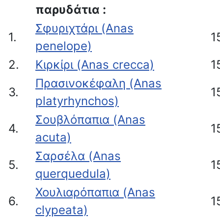
παρυδάτια :
Σφυριχτάρι (Anas
1.
1
penelope)
2.
Κιρκίρι (Anas crecca)
1
Πρασινοκέφαλη (Anas
3.
1
platyrhynchos)
Σουβλόπαπια (Anas
4.
1
acuta)
Σαρσέλα (Anas
5.
1
querquedula)
Χουλιαρόπαπια (Anas
6.
1
clypeata)