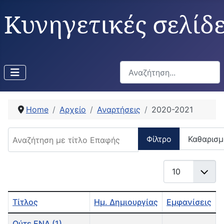
Κυνηγετικές σελίδ
Αναζήτηση...
Home
Αρχείο
Αναρτήσεις
2020-2021
Αναζήτηση με τίτλο Επαφής
Φίλτρο
Καθαρισμ
Εμφάνιση #
Τίτλος
Ημ. Δημιουργίας
Εμφανίσεις
Άρθρα
Ούτε ΕΝΑ (1)