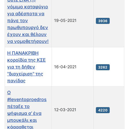
νόμιμο καταφύγιο
για αδέσποτα να
πάνε τον
19-05-2021
3936
πρωθυπουργό δεν
έχουν και θέλουν
να νομοθετήσουν!
Η ΠΑΝΑΚΡΙΒΗ
κοροϊδία της ΚΣΕ
για τη δήθεν
16-04-2021
3262
"διαχείριση" της
πανίδας
Ο
#leventoproedros
πέταξε το
12-03-2021
4220
ψήφισμα σ' ένα
μπουκάλι και
κάαααθεται