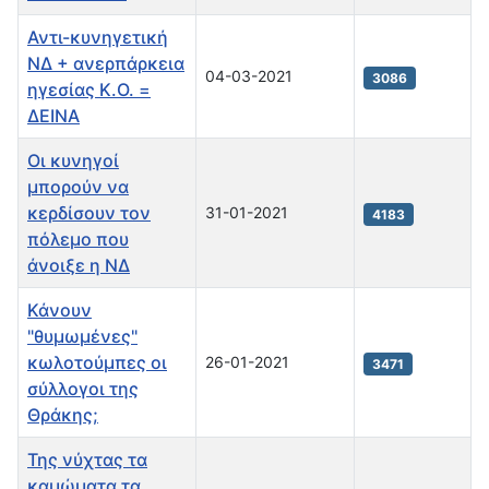
Αντι-κυνηγετική
ΝΔ + ανερπάρκεια
04-03-2021
3086
ηγεσίας Κ.Ο. =
ΔΕΙΝΑ
Οι κυνηγοί
μπορούν να
κερδίσουν τον
31-01-2021
4183
πόλεμο που
άνοιξε η ΝΔ
Κάνουν
"θυμωμένες"
κωλοτούμπες οι
26-01-2021
3471
σύλλογοι της
Θράκης;
Της νύχτας τα
καμώματα τα