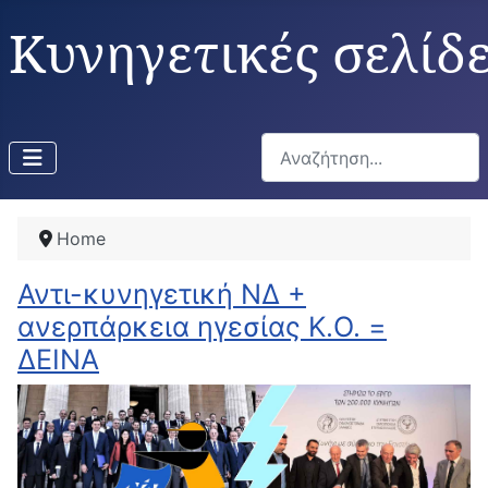
Κυνηγετικές σελίδ
Αναζήτηση...
Home
Αντι-κυνηγετική ΝΔ +
ανερπάρκεια ηγεσίας Κ.Ο. =
ΔΕΙΝΑ